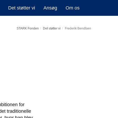
Det støtter vi
Ansøg
Om os
STARK Fonden
Det støtter vi
Frederik Bendtsen
bitionen for
et traditionelle
r, hvor han blev