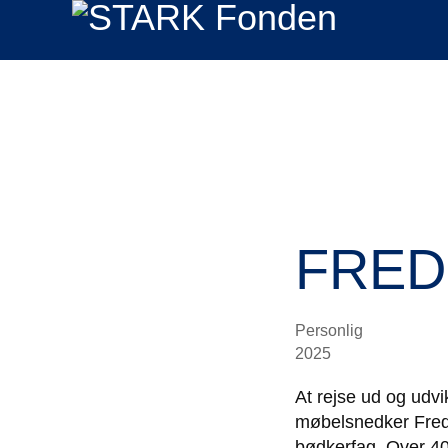
FRED
Personlig
2025
At rejse ud og udvi
møbelsnedker Freder
bødkerfag. Over 40